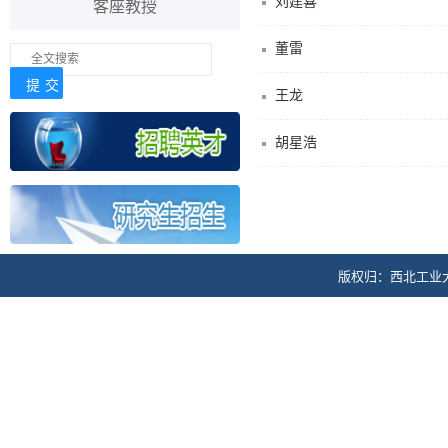
刘建喜
客座教授
董雷
王龙
胡星浩
版权归：西北工业